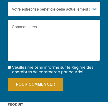
Votre
entreprise
bénéficie-
Commentaires
t-
elle
actuellement
d’un
programme
d’avantages
sociaux?
Veuillez me tenir informé sur le Régime des
chambres de commerce par courriel.
PRODUIT