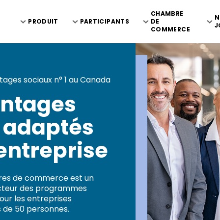
CHAMBRE
N
PRODUIT
PARTICIPANTS
DE
J
COMMERCE
ages sociaux n° 1 au Canada
antages
 adaptés
entreprise
res de commerce est un
secteur des programmes
our les entreprises
 de 50 personnes.