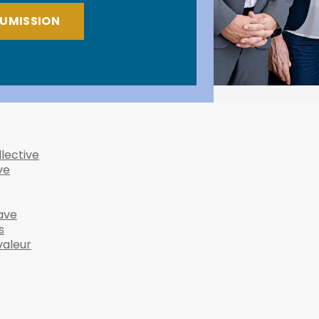
OUMISSION
lective
ve
ave
s
valeur