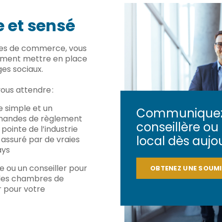
e et sensé
es de commerce, vous
ement mettre en place
es sociaux.
ous attendre :
e simple et un
Communiquez 
emandes de règlement
conseillère ou 
 pointe de l’industrie
local dès aujou
 assuré par de vraies
ays
e ou un conseiller pour
OBTENEZ UNE SOUM
des chambres de
 pour votre