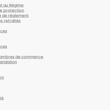
nt au Régime
e protection
 de règlement
s retraités
rces
rces
chambres de commerce
andation
on
ité